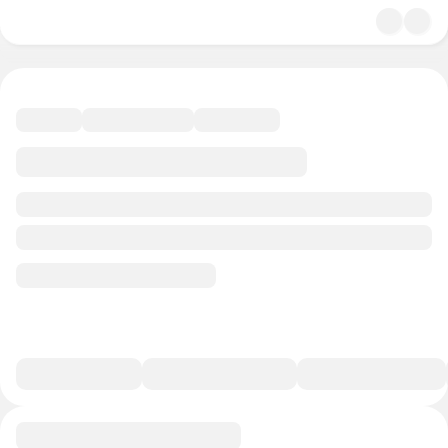
4.8
Психология
37 минут
30 баллов
Смотреть полную версию
В избранное
Курс-профессия
0/1